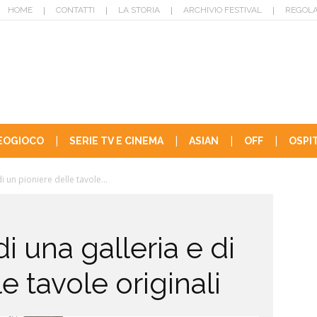
|
|
|
|
HOME
CONTATTI
LA STORIA
ARCHIVIO FESTIVAL
REGOLA
|
|
|
|
DEOGIOCO
SERIE TV E CINEMA
ASIAN
OFF
OSPIT
i un pioniere delle tavole...
i una galleria e di
e tavole originali