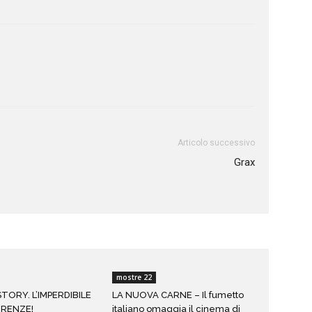
Articolo successivo
Grax
mostre 22
TORY. L’IMPERDIBILE
LA NUOVA CARNE – Il fumetto
IRENZE!
italiano omaggia il cinema di