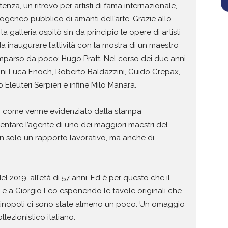
enza, un ritrovo per artisti di fama internazionale,
rogeneo pubblico di amanti dell’arte.
Grazie allo
 galleria ospitò sin da principio le opere di artisti
 da inaugurare l’attività con la mostra di un maestro
mparso da poco: Hugo Pratt. Nel corso dei due anni
izioni Luca Enoch, Roberto Baldazzini, Guido Crepax,
 Eleuteri Serpieri e infine Milo Manara.
o, come venne evidenziato dalla stampa
entare l’agente di uno dei maggiori maestri del
n solo un rapporto lavorativo, ma anche di
l 2019, all’età di 57 anni. Ed è per questo che il
 e a Giorgio Leo esponendo le tavole originali che
ntinopoli ci sono state almeno un poco.
Un omaggio
ezionistico italiano.