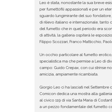
Leo è stata, nonostante la sua breve esist
per fumettòfili appassionati e per un ete
sguardo lungimirante del suo fondatore, la
di rilievo italiano e internazionale, tanto
del fumetto che in quel periodo era sco
di attività, la galleria ospiterà le espos
Filippo Scozzari, Franco Matticchio, Paolo
Un occhio particolare al fumetto erotic
specialistica ma che permise a Leo di div
campo: Guido Crepax, con cui strinse no
amicizia, ampiamente ricambiata.
Giorgio Leo ci ha lasciati nel Settembre de
Comicon dedica una mostra alla galleria
al civico 119 di via Santa Maria di Costa
a un pezzo fondamentale del fumetto coll