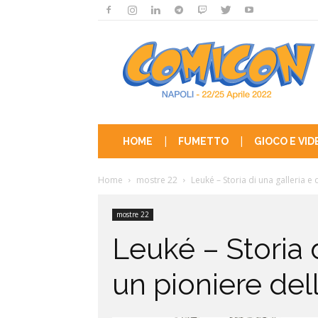
COMICON
|
|
HOME
FUMETTO
GIOCO E VI
Home
mostre 22
Leuké – Storia di una galleria e d
mostre 22
Leuké – Storia d
un pioniere dell