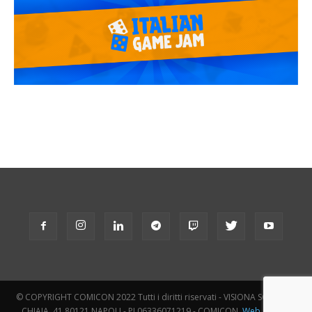
© COPYRIGHT COMICON 2022 Tutti i diritti riservati - VISIONA SCARL VIA
CHIAIA, 41 80121 NAPOLI - PI 06336071219 - COMICON.
Web Agency