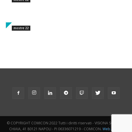
mostre 22
© COPYRIGHT COMICON 2022 Tutti i diritti riservati - VISIONA SCARL VIA
CHIAIA, 41 80121 NAPOLI - PI 06336071219 - COMICON.
Web Agency