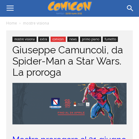
Home
mostre visiona
mostre visiona
extra
comicon
news
primo piano
fumetto
Giuseppe Camuncoli, da
Spider-Man a Star Wars.
La proroga